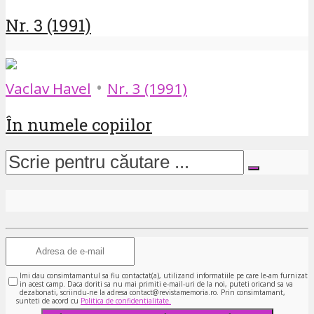
Nr. 3 (1991)
•
Vaclav Havel
Nr. 3 (1991)
În numele copiilor
Imi dau consimtamantul sa fiu contactat(a), utilizand informatiile pe care le-am furnizat
in acest camp. Daca doriti sa nu mai primiti e-mail-uri de la noi, puteti oricand sa va
dezabonati, scriindu-ne la adresa contact@revistamemoria.ro. Prin consimtamant,
sunteti de acord cu
Politica de confidentialitate.