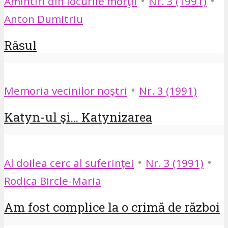
•
•
Amintiri din locurile morţii
Nr. 3 (1991)
Anton Dumitriu
Râsul
•
Memoria vecinilor noştri
Nr. 3 (1991)
Katyn-ul şi… Katynizarea
•
•
Al doilea cerc al suferinței
Nr. 3 (1991)
Rodica Bircle-Maria
Am fost complice la o crimă de război