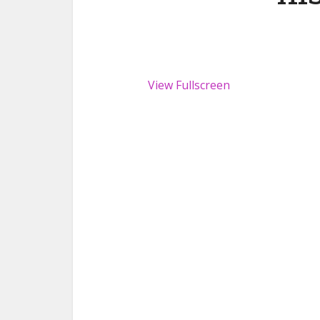
View Fullscreen
Skip
to
PDF
content