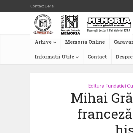
Contact E-Mail
Arhive
Memoria Online
Caravan
Informatii Utile
Contact
Despre
Editura Fundației C
Mihai Gră
francez
hi