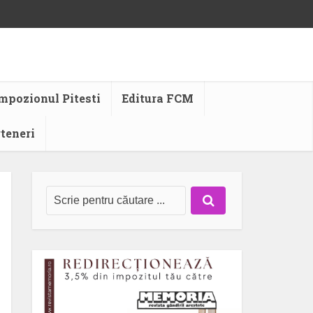
mpozionul Pitesti
Editura FCM
rteneri