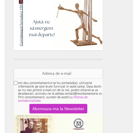
Imi dau consimtamantul sa fiu contactat(a), utilizand
informatiile pe care le-am furnizat in acest camp. Daca doriti
sa nu mai primiti e-mail-uri de la noi, puteti oricand sa va
dezabonati, scriindu-ne la adresa contact@revistamemoria.ro.
Prin consimtamant, sunteti de acord cu
Politica de
confidentialitate.