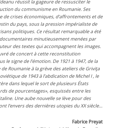
deanu réussit la gageure de ressusciter le
roduction du communisme en Roumanie. Ses
ge de crises économiques, d’affrontements et de
estin du pays, sous la pression impérialiste de
tisans politiques. Ce résultat remarquable a été
s documentaires minutieusement menées par
auteur des textes qui accompagnent les images.
uvré de concert à cette reconstitution
s le signe de l’émotion. De 1921 à 1947, de la
de Roumanie à la grève des ateliers de Griviţa
oviétique de 1943 à l’abdication de Michel I , le
étère dans lequel le sort de plusieurs États
rds de pourcentages», esquissés entre les
Staline. Une aube nouvelle se lève pour des
ront l’envers des dernières utopies du XX siècle…
Fabrice Preyat