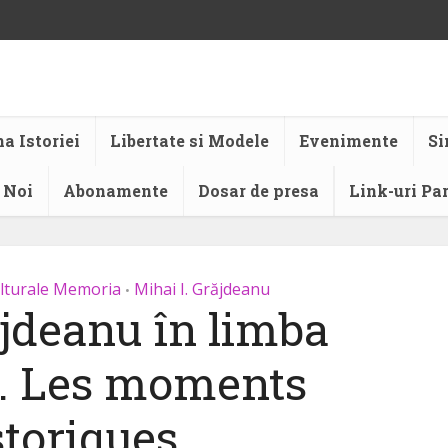
a Istoriei
Libertate si Modele
Evenimente
Si
 Noi
Abonamente
Dosar de presa
Link-uri Pa
ulturale Memoria
Mihai I. Grăjdeanu
•
jdeanu în limba
ă. Les moments
storiques