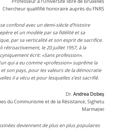
Professeur à l’Université libre de Bruxelles
Chercheur qualififié honoraire auprès du FNRS
 se confond avec un demi-siècle d’histoire
repère et un modèle par sa fidélité et sa
ue, par sa verticalité et son esprit de sacrifice.
i rétroactivement, le 20 juillet 1957, à la
 cyniquement écrit: «Sans profession».
’un qui a eu comme «profession» suprême la
t son pays, pour les valeurs de la démocratie
les il a vécu et pour lesquelles s’est sacrifié.
Dr.
Andrea Dobeș
mes du Communisme et de la Résistance, Sighetu
Marmației
sinées deviennent de plus en plus populaires