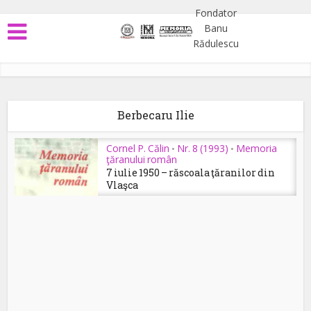
Berbecaru Ilie
Cornel P. Călin
Nr. 8 (1993)
Memoria
•
•
ţăranului român
7 iulie 1950 – răscoala ţăranilor din
Vlaşca