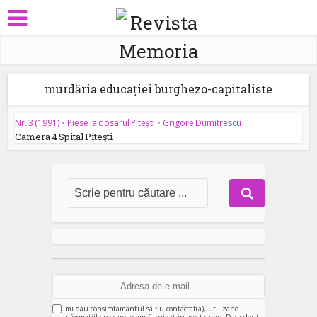
murdăria educației burghezo-capitaliste
Nr. 3 (1991)
•
Piese la dosarul Pitești
•
Grigore Dumitrescu
Camera 4 Spital Piteşti
Imi dau consimtamantul sa fiu contactat(a), utilizand