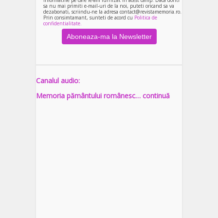
informatiile pe care le-am furnizat in acest camp. Daca doriti
sa nu mai primiti e-mail-uri de la noi, puteti oricand sa va
dezabonati, scriindu-ne la adresa contact@revistamemoria.ro.
Prin consimtamant, sunteti de acord cu
Politica de
confidentialitate.
Canalul audio:
Memoria pământului românesc… continuă