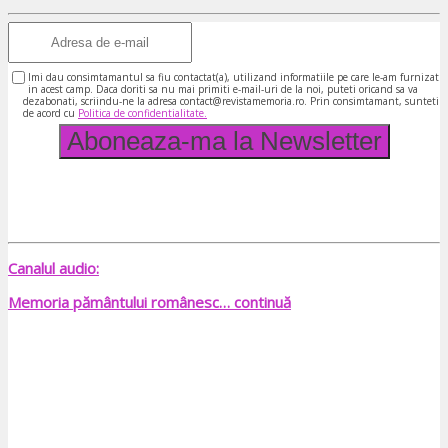
Imi dau consimtamantul sa fiu contactat(a), utilizand informatiile pe care le-am furnizat
in acest camp. Daca doriti sa nu mai primiti e-mail-uri de la noi, puteti oricand sa va
dezabonati, scriindu-ne la adresa contact@revistamemoria.ro. Prin consimtamant, sunteti
de acord cu
Politica de confidentialitate.
Canalul audio:
Memoria pământului românesc… continuă