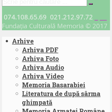
074.108.65.69
021.212.97.72
Fundația Culturală Memoria © 2017
Arhive
Arhiva PDF
Arhiva Foto
Arhiva Audio
Arhiva Video
Memoria Basarabiei
Literatura de după sârma
ghimpată
Memoria Armatei Române