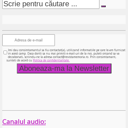
Imi dau consimtamantul sa fiu contactat(a), utilizand informatiile pe care le-am furnizat
in acest camp. Daca doriti sa nu mai primiti e-mail-uri de la noi, puteti oricand sa va
dezabonati, scriindu-ne la adresa contact@revistamemoria.ro. Prin consimtamant,
sunteti de acord cu
Politica de confidentialitate.
Canalul audio: