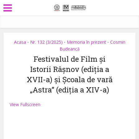
Acasa
Nr. 132 (3/2025)
Memoria în prezent
Cosmin
•
•
•
Budeancă
Festivalul de Film și
Istorii Râșnov (ediția a
XVII-a) și Școala de vară
„Astra” (ediția a XIV-a)
View Fullscreen
Skip
to
PDF
content