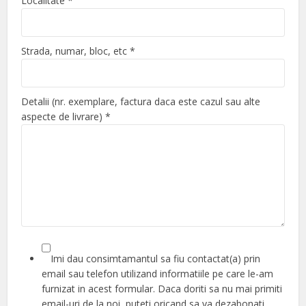
Localitate
*
Strada, numar, bloc, etc
*
Detalii (nr. exemplare, factura daca este cazul sau alte
aspecte de livrare)
*
Imi dau consimtamantul sa fiu contactat(a) prin
email sau telefon utilizand informatiile pe care le-am
furnizat in acest formular. Daca doriti sa nu mai primiti
email-uri de la noi, puteti oricand sa va dezabonati