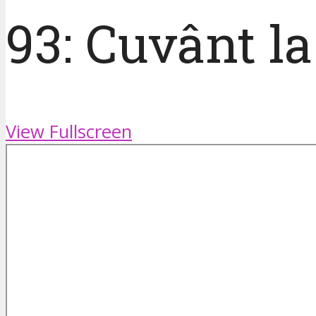
93: Cuvânt la
View Fullscreen
Skip
to
PDF
content