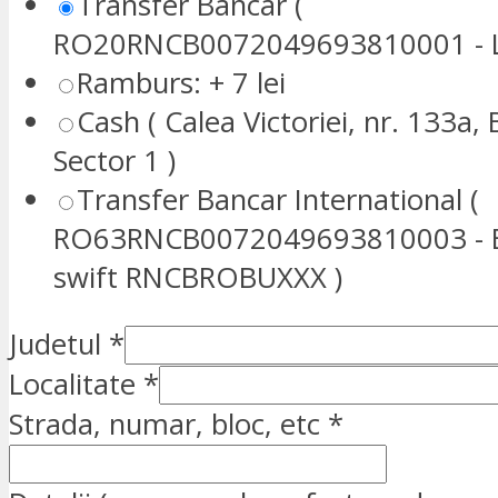
Transfer Bancar (
RO20RNCB0072049693810001 - L
Ramburs: + 7 lei
Cash ( Calea Victoriei, nr. 133a, 
Sector 1 )
Transfer Bancar International (
RO63RNCB0072049693810003 - E
swift RNCBROBUXXX )
Judetul
*
Localitate
*
Strada, numar, bloc, etc
*