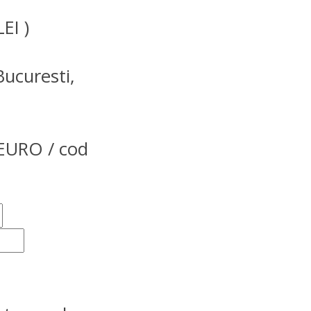
EI )
Bucuresti,
URO / cod