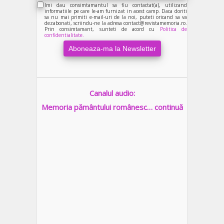
Imi dau consimtamantul sa fiu contactat(a), utilizand
informatiile pe care le-am furnizat in acest camp. Daca doriti
sa nu mai primiti e-mail-uri de la noi, puteti oricand sa va
dezabonati, scriindu-ne la adresa contact@revistamemoria.ro.
Prin consimtamant, sunteti de acord cu
Politica de
confidentialitate.
Canalul audio:
Memoria pământului românesc… continuă