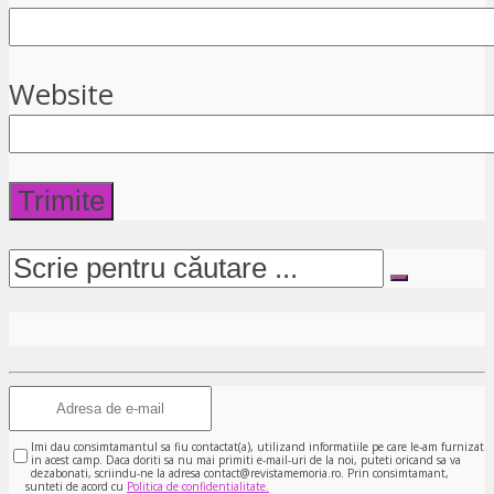
Website
Imi dau consimtamantul sa fiu contactat(a), utilizand informatiile pe care le-am furnizat
in acest camp. Daca doriti sa nu mai primiti e-mail-uri de la noi, puteti oricand sa va
dezabonati, scriindu-ne la adresa contact@revistamemoria.ro. Prin consimtamant,
sunteti de acord cu
Politica de confidentialitate.