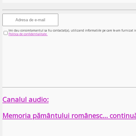
Imi dau consimtamantul sa fiu contactat(a), utilizand informatiile pe care le-am furnizat i
Politica de confidentialitate.
Canalul audio:
Memoria pământului românesc… continu