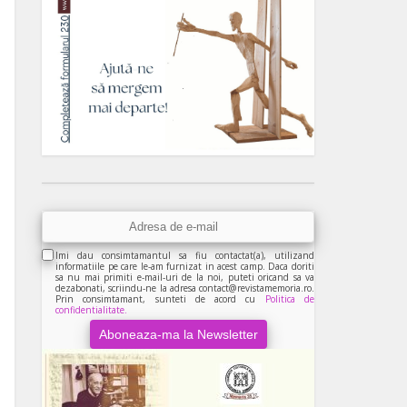
Imi dau consimtamantul sa fiu contactat(a), utilizand
informatiile pe care le-am furnizat in acest camp. Daca doriti
sa nu mai primiti e-mail-uri de la noi, puteti oricand sa va
dezabonati, scriindu-ne la adresa contact@revistamemoria.ro.
Prin consimtamant, sunteti de acord cu
Politica de
confidentialitate.