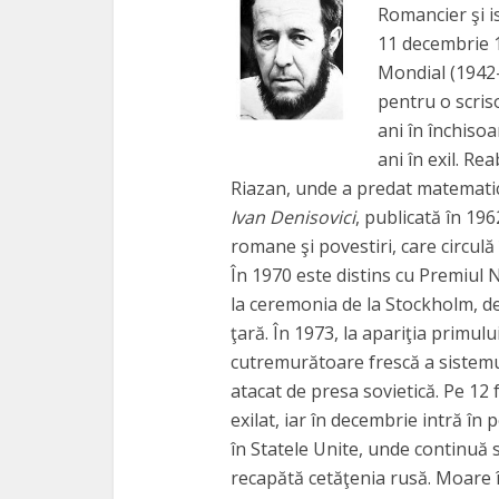
Romancier şi i
11 decembrie 1
Mondial (1942-1
pentru o scriso
ani în închisoa
ani în exil. Rea
Riazan, unde a predat matematic
Ivan Denisovici
, publicată în 196
romane şi povestiri, care circulă
În 1970 este distins cu Premiul 
la ceremonia de la Stockholm, de
ţară. În 1973, la apariţia primul
cutremurătoare frescă a sistem
atacat de presa sovietică. Pe 12 
exilat, iar în decembrie intră în
în Statele Unite, unde continuă 
recapătă cetăţenia rusă. Moare 