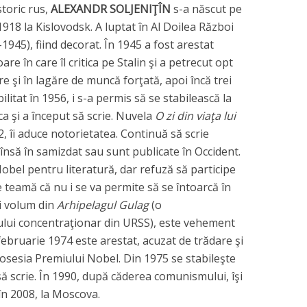
storic rus,
ALEXANDR SOLJENIŢÎN
s-a născut pe
918 la Kislovodsk. A luptat în Al Doilea Război
945), fiind decorat. În 1945 a fost arestat
are în care îl critica pe Stalin şi a petrecut opt
re şi în lagăre de muncă forţată, apoi încă trei
bilitat în 1956, i s-a permis să se stabilească la
a şi a început să scrie. Nuvela
O zi din viaţa lui
2, îi aduce notorietatea. Continuă să scrie
 însă în samizdat sau sunt publicate în Occident.
Nobel pentru literatură, dar refuză să participe
 teamă că nu i se va permite să se întoarcă în
ui volum din
Arhipelagul Gulag
(o
ului concentraţionar din URSS), este vehement
februarie 1974 este arestat, acuzat de trădare şi
 posesia Premiului Nobel. Din 1975 se stabileşte
să scrie. În 1990, după căderea comunismului, îşi
în 2008, la Moscova.