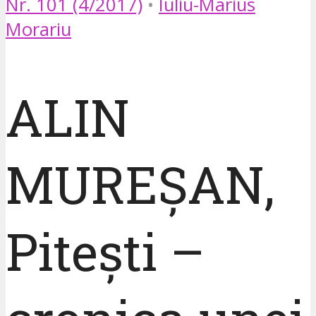
Nr. 101 (4/2017)
•
Iuliu-Marius
Morariu
ALIN
MUREȘAN,
Pitești –