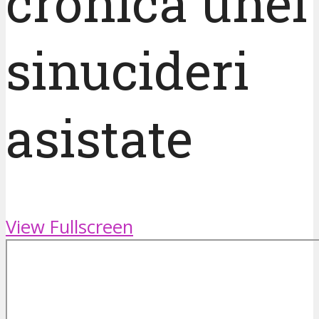
cronica unei
sinucideri
asistate
View Fullscreen
Skip
to
PDF