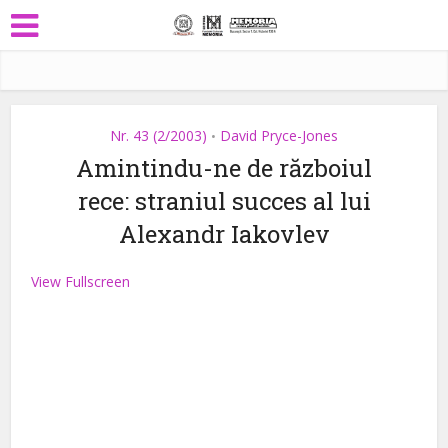
Nr. 43 (2/2003)
David Pryce-Jones
•
Amintindu-ne de războiul
rece: straniul succes al lui
Alexandr Iakovlev
View Fullscreen
Skip
to
PDF
content