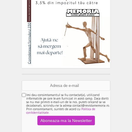
Imi dau consimtamantul sa fiu contactat(a), utilizand
informatiile pe care le-am furnizat in acest camp. Daca doriti
sa nu mai primiti e-mail-uri de la noi, puteti oricand sa va
dezabonati, scriindu-ne la adresa contact@revistamemoria.ro.
Prin consimtamant, sunteti de acord cu
Politica de
confidentialitate.