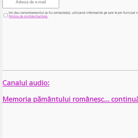
Imi dau consimtamantul sa fiu contactat(a), utilizand informatiile pe care le-am furnizat i
Politica de confidentialitate.
Canalul audio:
Memoria pământului românesc… continu