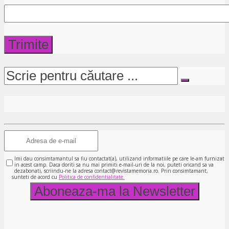
Imi dau consimtamantul sa fiu contactat(a), utilizand informatiile pe care le-am furnizat
in acest camp. Daca doriti sa nu mai primiti e-mail-uri de la noi, puteti oricand sa va
dezabonati, scriindu-ne la adresa contact@revistamemoria.ro. Prin consimtamant,
sunteti de acord cu
Politica de confidentialitate.