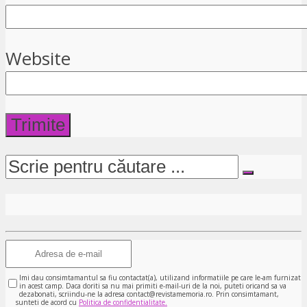
Website
Imi dau consimtamantul sa fiu contactat(a), utilizand informatiile pe care le-am furnizat
in acest camp. Daca doriti sa nu mai primiti e-mail-uri de la noi, puteti oricand sa va
dezabonati, scriindu-ne la adresa contact@revistamemoria.ro. Prin consimtamant,
sunteti de acord cu
Politica de confidentialitate.