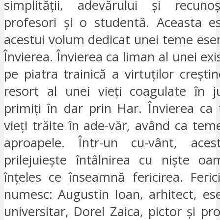
simplității, adevărului și recunoș
profesori și o studentă. Aceasta es
acestui volum dedicat unei teme esenți
Învierea. Învierea ca liman al unei exi
pe piatra trainică a virtuților crești
resort al unei vieți coagulate în ju
primiți în dar prin Har. Învierea ca
vieți trăite în ade-văr, având ca teme
aproapele. Într-un cu-vânt, ac
prilejuiește întâlnirea cu niște o
înțeles ce înseamnă fericirea. Ferici
numesc: Augustin Ioan, arhitect, ese
universitar, Dorel Zaica, pictor și pr