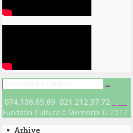
074.108.65.69
021.212.97.72
Fundația Culturală Memoria © 2017
Arhive