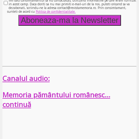
Imi dau consimtamantul sa fiu contactat(a), utilizand informatiile pe care le-am furnizat
in acest camp. Daca doriti sa nu mai primiti e-mail-uri de la noi, puteti oricand sa va
dezabonati, scriindu-ne la adresa contact@revistamemoria.ro. Prin consimtamant,
sunteti de acord cu
Politica de confidentialitate.
Canalul audio:
Memoria pământului românesc…
continuă