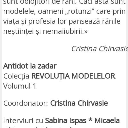
sunt oblojitori de răni. Căci asta sunt
modelele, oameni „rotunzi” care prin
viața și profesia lor pansează rănile
neștiinței și nemaiiubirii.»
Cristina Chirvasi
Antidot la zadar
Colecția
REVOLUȚIA MODELELOR
.
Volumul 1
Coordonator:
Cristina Chirvasie
Interviuri cu
Sabina Ispas * Micaela