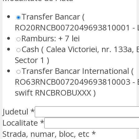
Transfer Bancar (
RO20RNCB0072049693810001 - L
Ramburs: + 7 lei
Cash ( Calea Victoriei, nr. 133a, 
Sector 1 )
Transfer Bancar International (
RO63RNCB0072049693810003 - E
swift RNCBROBUXXX )
Judetul
*
Localitate
*
Strada, numar, bloc, etc
*