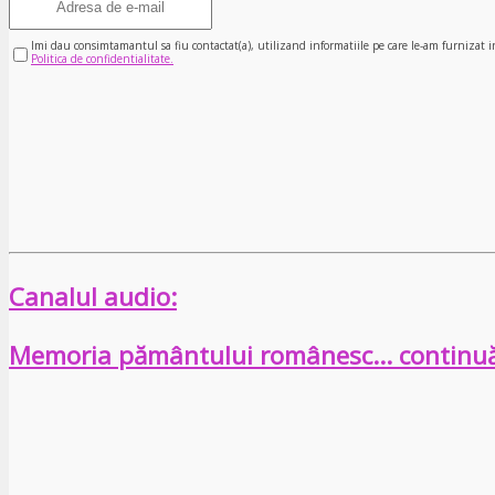
Imi dau consimtamantul sa fiu contactat(a), utilizand informatiile pe care le-am furnizat i
Politica de confidentialitate.
Canalul audio:
Memoria pământului românesc… continu