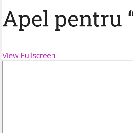
Apel pentru
View Fullscreen
Skip
to
PDF
content