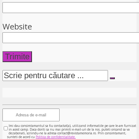
Website
Imi dau consimtamantul sa fiu contactat(a), utilizand informatiile pe care le-am furnizat
in acest camp. Daca doriti sa nu mai primiti e-mail-uri de la noi, puteti oricand sa va
dezabonati, scriindu-ne la adresa contact@revistamemoria.ro. Prin consimtamant,
sunteti de acord cu
Politica de confidentialitate.