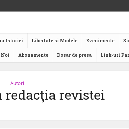
a Istoriei
Libertate si Modele
Evenimente
Si
 Noi
Abonamente
Dosar de presa
Link-uri Pa
Autori
 redacţia revistei