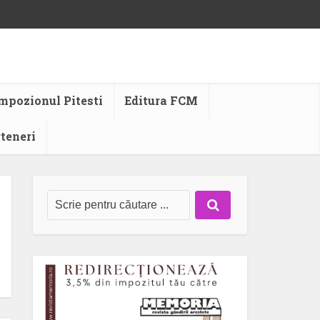
mpozionul Pitesti
Editura FCM
rteneri