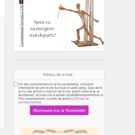
Imi dau consimtamantul sa fiu contactat(a), utilizand
informatiile pe care le-am furnizat in acest camp. Daca doriti
sa nu mai primiti e-mail-uri de la noi, puteti oricand sa va
dezabonati, scriindu-ne la adresa contact@revistamemoria.ro.
Prin consimtamant, sunteti de acord cu
Politica de
confidentialitate.