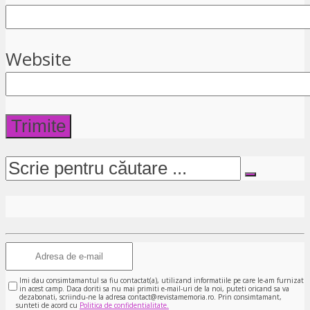
Website
Imi dau consimtamantul sa fiu contactat(a), utilizand informatiile pe care le-am furnizat
in acest camp. Daca doriti sa nu mai primiti e-mail-uri de la noi, puteti oricand sa va
dezabonati, scriindu-ne la adresa contact@revistamemoria.ro. Prin consimtamant,
sunteti de acord cu
Politica de confidentialitate.