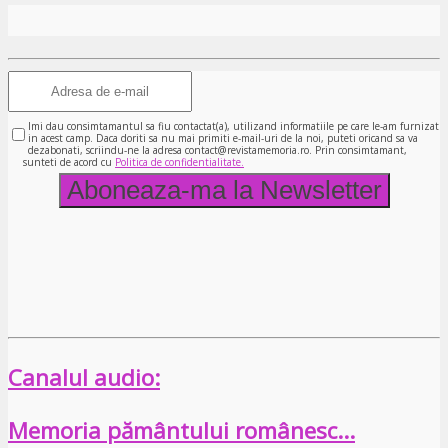
Imi dau consimtamantul sa fiu contactat(a), utilizand informatiile pe care le-am furnizat
in acest camp. Daca doriti sa nu mai primiti e-mail-uri de la noi, puteti oricand sa va
dezabonati, scriindu-ne la adresa contact@revistamemoria.ro. Prin consimtamant,
sunteti de acord cu
Politica de confidentialitate.
Canalul audio:
Memoria pământului românesc…