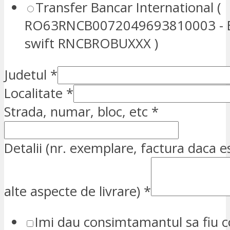
Transfer Bancar International (
RO63RNCB0072049693810003 - E
swift RNCBROBUXXX )
Judetul
*
Localitate
*
Strada, numar, bloc, etc
*
Detalii (nr. exemplare, factura daca e
alte aspecte de livrare)
*
Imi dau consimtamantul sa fiu c