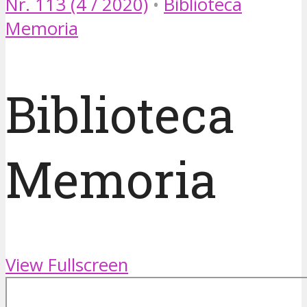
Nr. 113 (4 / 2020)
•
Biblioteca
Memoria
Biblioteca
Memoria
View Fullscreen
Skip