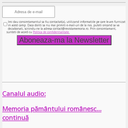
Imi dau consimtamantul sa fiu contactat(a), utilizand informatiile pe care le-am furnizat
in acest camp. Daca doriti sa nu mai primiti e-mail-uri de la noi, puteti oricand sa va
dezabonati, scriindu-ne la adresa contact@revistamemoria.ro. Prin consimtamant,
sunteti de acord cu
Politica de confidentialitate.
Canalul audio:
Memoria pământului românesc…
continuă