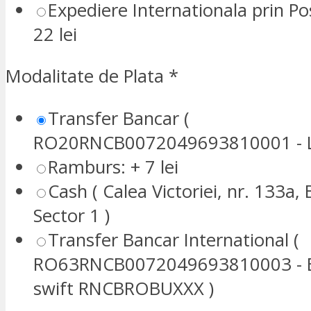
Expediere Internationala prin P
22 lei
Modalitate de Plata
*
Transfer Bancar (
RO20RNCB0072049693810001 - L
Ramburs: + 7 lei
Cash ( Calea Victoriei, nr. 133a, 
Sector 1 )
Transfer Bancar International (
RO63RNCB0072049693810003 - E
swift RNCBROBUXXX )