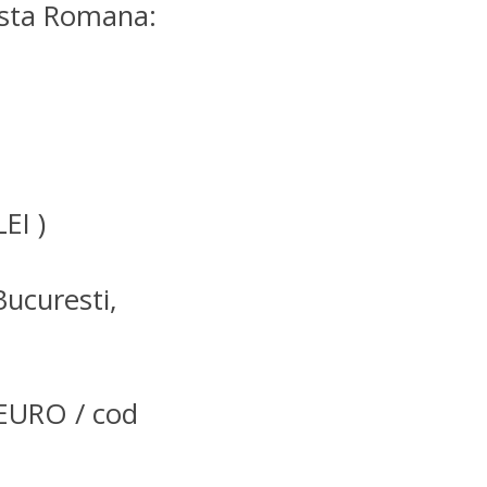
osta Romana:
EI )
Bucuresti,
URO / cod