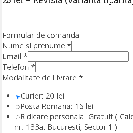
25 lei – Revista (varianta tiparita
Formular de comanda
Nume si prenume
*
Email
*
Telefon
*
Modalitate de Livrare
*
Curier: 20 lei
Posta Romana: 16 lei
Ridicare personala: Gratuit ( Cale
nr. 133a, Bucuresti, Sector 1 )