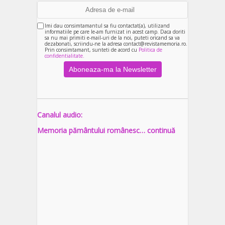
Imi dau consimtamantul sa fiu contactat(a), utilizand
informatiile pe care le-am furnizat in acest camp. Daca doriti
sa nu mai primiti e-mail-uri de la noi, puteti oricand sa va
dezabonati, scriindu-ne la adresa contact@revistamemoria.ro.
Prin consimtamant, sunteti de acord cu
Politica de
confidentialitate.
Canalul audio:
Memoria pământului românesc… continuă