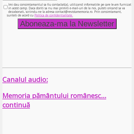
Imi dau consimtamantul sa fiu contactat(a), utilizand informatiile pe care le-am furnizat
in acest camp. Daca doriti sa nu mai primiti e-mail-uri de la noi, puteti oricand sa va
dezabonati, scriindu-ne la adresa contact@revistamemoria.ro. Prin consimtamant,
sunteti de acord cu
Politica de confidentialitate.
Canalul audio:
Memoria pământului românesc…
continuă