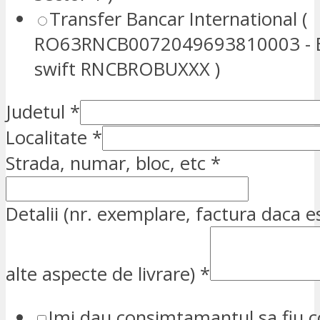
Transfer Bancar International (
RO63RNCB0072049693810003 - E
swift RNCBROBUXXX )
Judetul
*
Localitate
*
Strada, numar, bloc, etc
*
Detalii (nr. exemplare, factura daca e
alte aspecte de livrare)
*
Imi dau consimtamantul sa fiu c