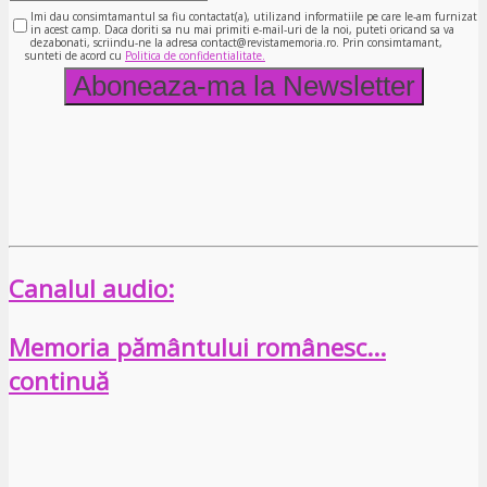
Imi dau consimtamantul sa fiu contactat(a), utilizand informatiile pe care le-am furnizat
in acest camp. Daca doriti sa nu mai primiti e-mail-uri de la noi, puteti oricand sa va
dezabonati, scriindu-ne la adresa contact@revistamemoria.ro. Prin consimtamant,
sunteti de acord cu
Politica de confidentialitate.
Canalul audio:
Memoria pământului românesc…
continuă