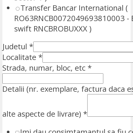
Transfer Bancar International (
RO63RNCB0072049693810003 - E
swift RNCBROBUXXX )
Judetul
*
Localitate
*
Strada, numar, bloc, etc
*
Detalii (nr. exemplare, factura daca e
alte aspecte de livrare)
*
Imi dau consimtamantul sa fiu c