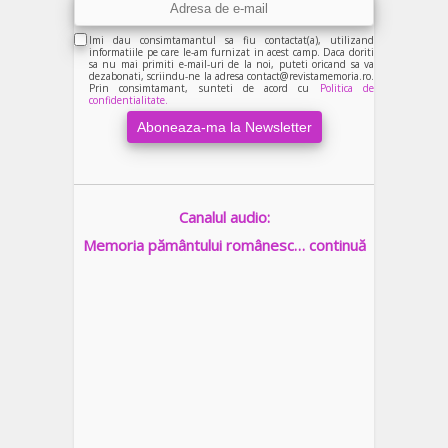
Imi dau consimtamantul sa fiu contactat(a), utilizand
informatiile pe care le-am furnizat in acest camp. Daca doriti
sa nu mai primiti e-mail-uri de la noi, puteti oricand sa va
dezabonati, scriindu-ne la adresa contact@revistamemoria.ro.
Prin consimtamant, sunteti de acord cu
Politica de
confidentialitate.
Canalul audio:
Memoria pământului românesc… continuă