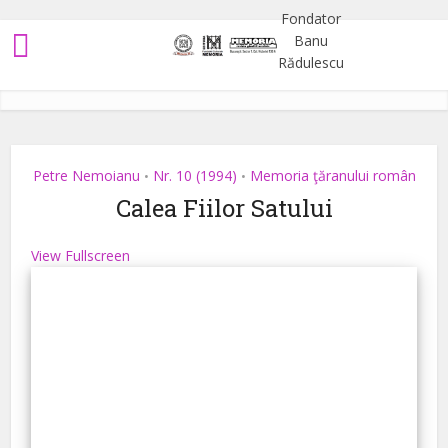
Petre Nemoianu
Nr. 10 (1994)
Memoria ţăranului român
•
•
Calea Fiilor Satului
View Fullscreen
Skip
to
PDF
content