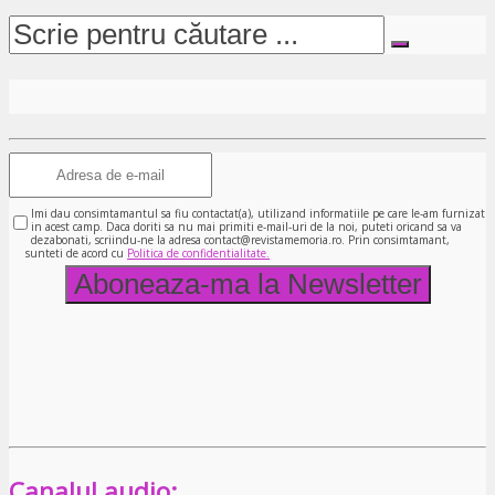
Imi dau consimtamantul sa fiu contactat(a), utilizand informatiile pe care le-am furnizat
in acest camp. Daca doriti sa nu mai primiti e-mail-uri de la noi, puteti oricand sa va
dezabonati, scriindu-ne la adresa contact@revistamemoria.ro. Prin consimtamant,
sunteti de acord cu
Politica de confidentialitate.
Canalul audio: