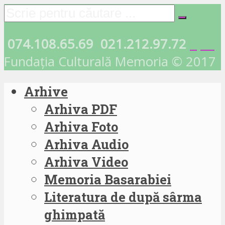
074.108.65.69
021.212.97.72
Fundația Culturală Memoria © 2017
Arhive
Arhiva PDF
Arhiva Foto
Arhiva Audio
Arhiva Video
Memoria Basarabiei
Literatura de după sârma
ghimpată