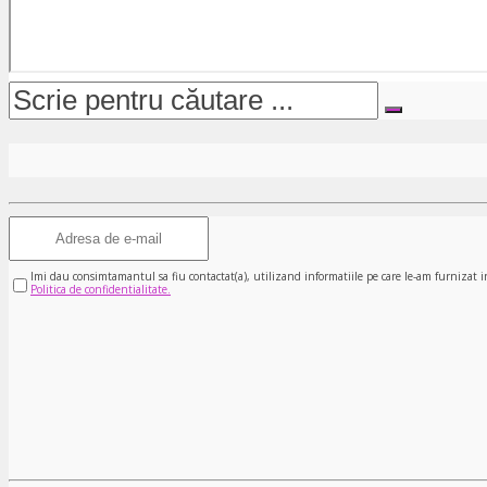
Imi dau consimtamantul sa fiu contactat(a), utilizand informatiile pe care le-am furnizat i
Politica de confidentialitate.