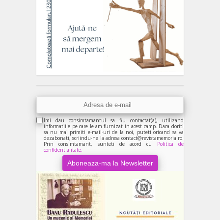
Imi dau consimtamantul sa fiu contactat(a), utilizand
informatiile pe care le-am furnizat in acest camp. Daca doriti
sa nu mai primiti e-mail-uri de la noi, puteti oricand sa va
dezabonati, scriindu-ne la adresa contact@revistamemoria.ro.
Prin consimtamant, sunteti de acord cu
Politica de
confidentialitate.