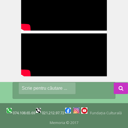
074.108.65.69
021.212.97.72
Fundația Culturală
Memoria © 2017