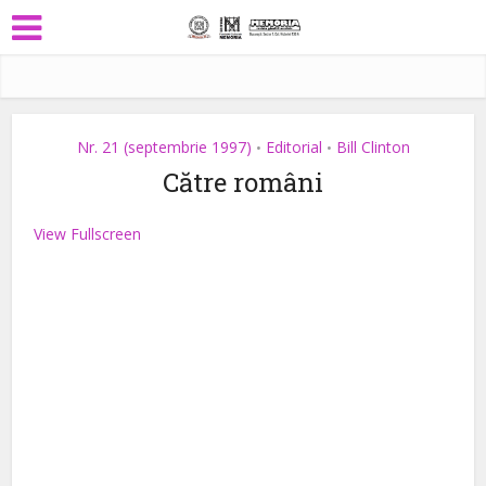
Nr. 21 (septembrie 1997)
Editorial
Bill Clinton
•
•
Către români
View Fullscreen
Skip
to
PDF
content