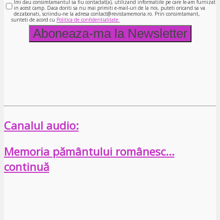
Imi dau consimtamantul sa fiu contactat(a), utilizand informatiile pe care le-am furnizat
in acest camp. Daca doriti sa nu mai primiti e-mail-uri de la noi, puteti oricand sa va
dezabonati, scriindu-ne la adresa contact@revistamemoria.ro. Prin consimtamant,
sunteti de acord cu
Politica de confidentialitate.
Canalul audio:
Memoria pământului românesc…
continuă