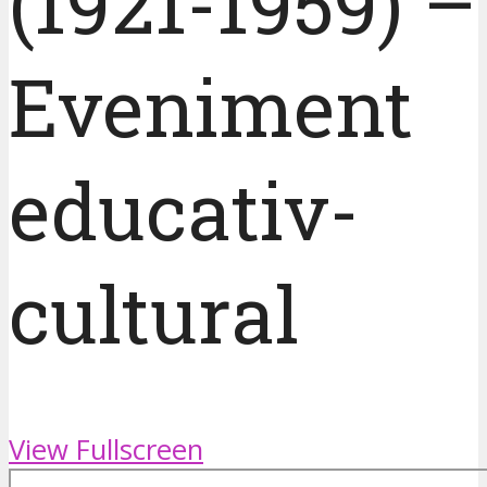
(1921-1959) –
Eveniment
educativ-
cultural
View Fullscreen
Skip