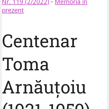
Nr. 119 (2/2022)
•
Memoria în
prezent
Centenar
Toma
Arnăuțoiu