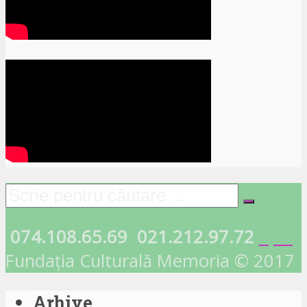
074.108.65.69
021.212.97.72
Fundația Culturală Memoria © 2017
Arhive