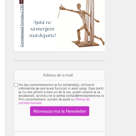
Imi dau consimtamantul sa fiu contactat(a), utilizand
informatiile pe care le-am furnizat in acest camp. Daca doriti
sa nu mai primiti e-mail-uri de la noi, puteti oricand sa va
dezabonati, scriindu-ne la adresa contact@revistamemoria.ro.
Prin consimtamant, sunteti de acord cu
Politica de
confidentialitate.