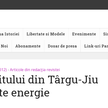
a Istoriei
Libertate si Modele
Evenimente
Si
 Noi
Abonamente
Dosar de presa
Link-uri Pa
012)
Articole din redacţia revistei
•
itului din Târgu-Jiu
te energie