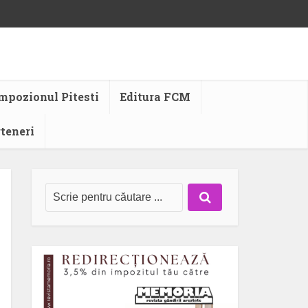
mpozionul Pitesti
Editura FCM
rteneri