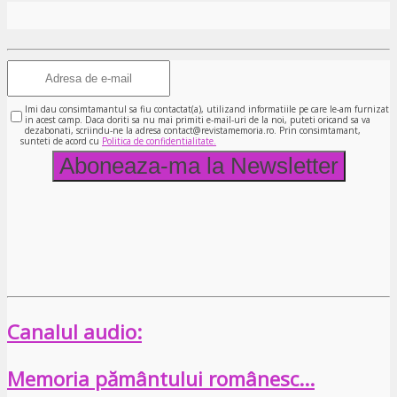
Imi dau consimtamantul sa fiu contactat(a), utilizand informatiile pe care le-am furnizat
in acest camp. Daca doriti sa nu mai primiti e-mail-uri de la noi, puteti oricand sa va
dezabonati, scriindu-ne la adresa contact@revistamemoria.ro. Prin consimtamant,
sunteti de acord cu
Politica de confidentialitate.
Canalul audio:
Memoria pământului românesc…