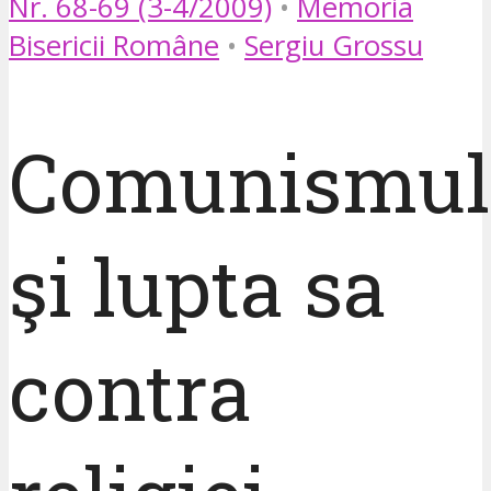
Nr. 68-69 (3-4/2009)
•
Memoria
Bisericii Române
•
Sergiu Grossu
Comunismul
şi lupta sa
contra