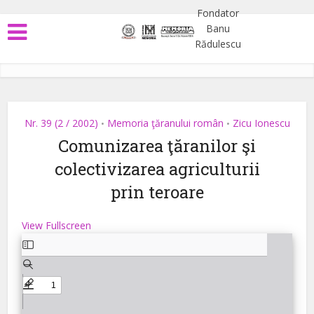
Nr. 39 (2 / 2002)
Memoria ţăranului român
Zicu Ionescu
•
•
Comunizarea ţăranilor şi
colectivizarea agriculturii
prin teroare
View Fullscreen
Skip
to
PDF
content