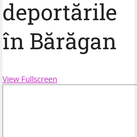
deportările
în Bărăgan
View Fullscreen
Skip
to
PDF
content