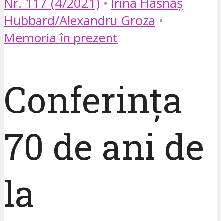
Nr. 117 (4/2021)
•
Irina Hasnaș
Hubbard/Alexandru Groza
•
Memoria în prezent
Conferința
70 de ani de
la