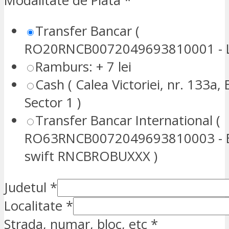
Modalitate de Plata
*
Transfer Bancar (
RO20RNCB0072049693810001 - L
Ramburs: + 7 lei
Cash ( Calea Victoriei, nr. 133a, 
Sector 1 )
Transfer Bancar International (
RO63RNCB0072049693810003 - E
swift RNCBROBUXXX )
Judetul
*
Localitate
*
Strada, numar, bloc, etc
*