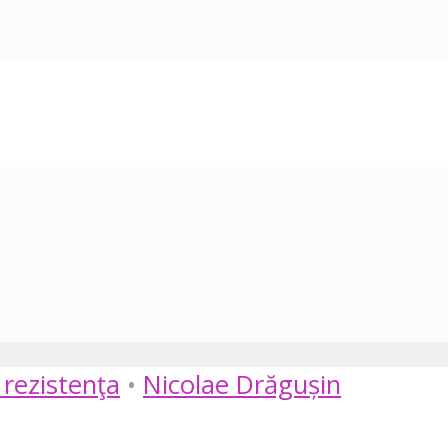
i rezistenţa
•
Nicolae Drăgușin