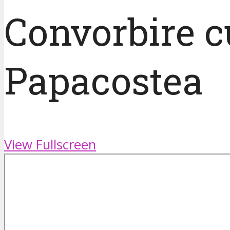
Convorbire c
Papacostea
View Fullscreen
Skip
to
PDF
content