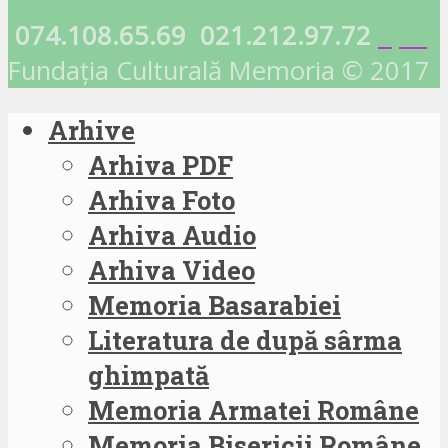
074.108.65.69
021.212.97.72
Fundația Culturală Memoria © 2017
Arhive
Arhiva PDF
Arhiva Foto
Arhiva Audio
Arhiva Video
Memoria Basarabiei
Literatura de după sârma
ghimpată
Memoria Armatei Române
Memoria Bisericii Române