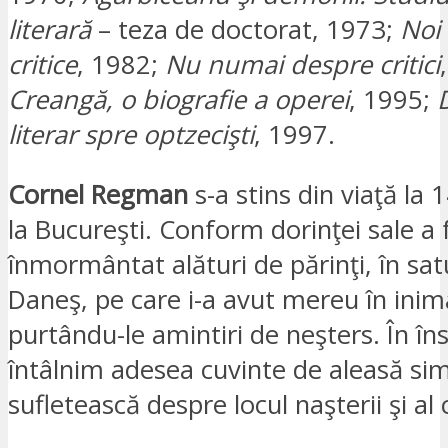
literară
– teza de doctorat, 1973;
Noi 
critice
, 1982;
Nu numai despre critici
Creangă, o biografie a operei
, 1995;
literar spre optzecişti
, 1997.
Cornel Regman
s-a stins din viaţă la 
la Bucureşti. Conform dorinţei sale a 
înmormântat alături de părinţi, în sat
Daneş, pe care i-a avut mereu în inim
purtându-le amintiri de neşters. În în
întâlnim adesea cuvinte de aleasă sim
sufletească despre locul naşterii şi al c