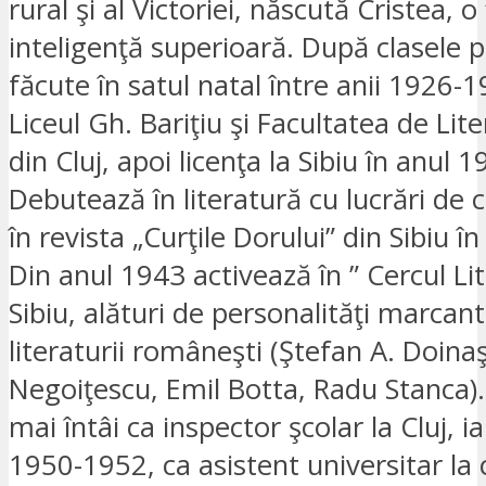
rural şi al Victoriei, născută Cristea, 
inteligenţă superioară. După clasele 
făcute în satul natal între anii 1926
Liceul Gh. Bariţiu şi Facultatea de Liter
din Cluj, apoi licenţa la Sibiu în anul 1
Debutează în literatură cu lucrări de cr
în revista „Curţile Dorului” din Sibiu î
Din anul 1943 activează în ” Cercul Lit
Sibiu, alături de personalităţi marcant
literaturii româneşti (Ştefan A. Doinaş,
Negoiţescu, Emil Botta, Radu Stanca)
mai întâi ca inspector şcolar la Cluj, ia
1950-1952, ca asistent universitar la