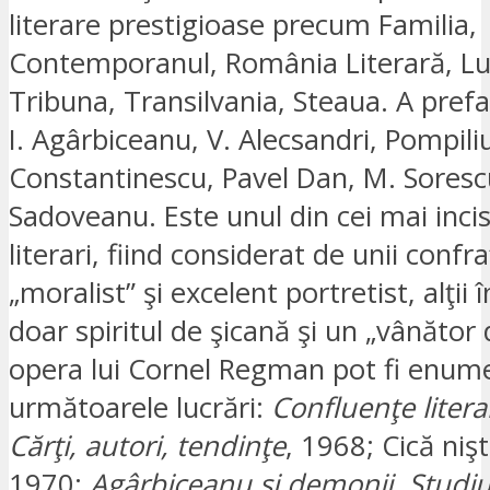
literare prestigioase precum Familia,
Contemporanul, România Literară, Lu
Tribuna, Transilvania, Steaua. A prefaţ
I. Agârbiceanu, V. Alecsandri, Pompili
Constantinescu, Pavel Dan, M. Soresc
Sadoveanu. Este unul din cei mai incisiv
literari, fiind considerat de unii confra
„moralist” şi excelent portretist, alţii 
doar spiritul de şicană şi un „vânător 
opera lui Cornel Regman pot fi enum
următoarele lucrări:
Confluenţe litera
Cărţi, autori, tendinţe
, 1968; Cică niş
1970;
Agârbiceanu şi demonii. Studiu