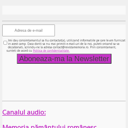
Imi dau consimtamantul sa fiu contactat(a), utilizand informatiile pe care le-am furnizat
in acest camp. Daca doriti sa nu mai primiti e-mail-uri de la noi, puteti oricand sa va
dezabonati, scriindu-ne la adresa contact@revistamemoria.ro. Prin consimtamant,
sunteti de acord cu
Politica de confidentialitate.
Canalul audio:
Memoria pământului românesc…