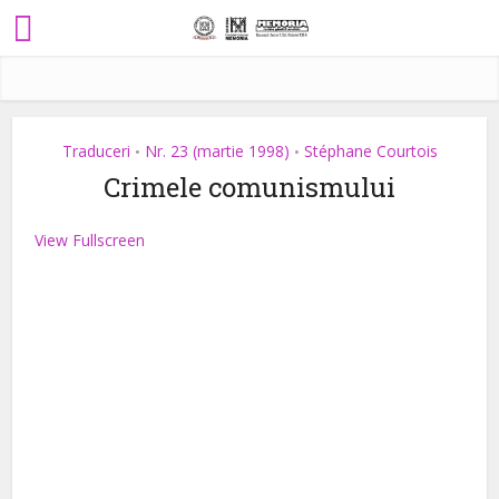
Traduceri
Nr. 23 (martie 1998)
Stéphane Courtois
•
•
Crimele comunismului
View Fullscreen
Skip
to
PDF
content