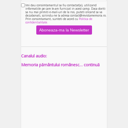
Imi dau consimtamantul sa fiu contactat(a), utilizand
informatiile pe care le-am furnizat in acest camp. Daca doriti
sa nu mai primiti e-mail-uri de la noi, puteti oricand sa va
dezabonati, scriindu-ne la adresa contact@revistamemoria.ro.
Prin consimtamant, sunteti de acord cu
Politica de
confidentialitate.
Canalul audio:
Memoria pământului românesc… continuă