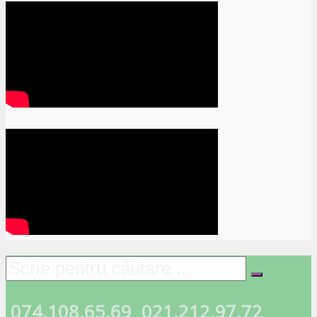
074.108.65.69
021.212.97.72