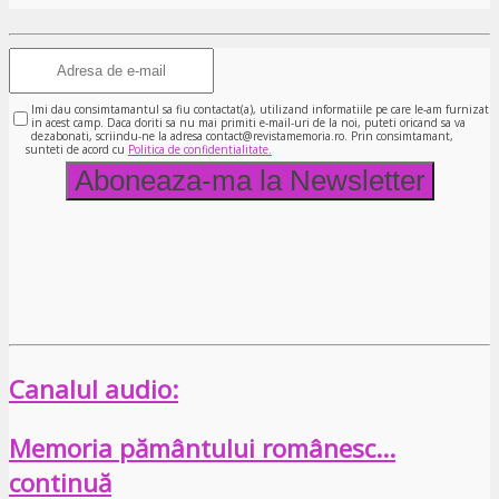
Imi dau consimtamantul sa fiu contactat(a), utilizand informatiile pe care le-am furnizat
in acest camp. Daca doriti sa nu mai primiti e-mail-uri de la noi, puteti oricand sa va
dezabonati, scriindu-ne la adresa contact@revistamemoria.ro. Prin consimtamant,
sunteti de acord cu
Politica de confidentialitate.
Canalul audio:
Memoria pământului românesc…
continuă