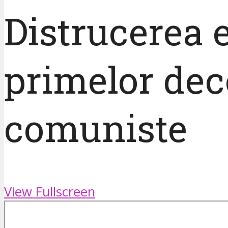
Distrucerea 
primelor dece
comuniste
View Fullscreen
Skip
to