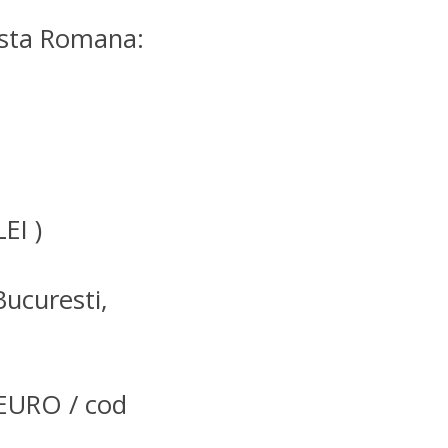
osta Romana:
EI )
Bucuresti,
URO / cod