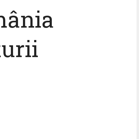
omânia
urii