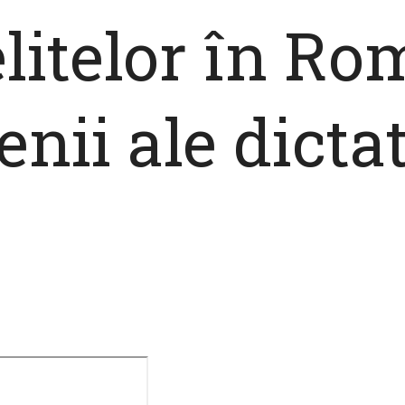
elitelor în R
nii ale dictat