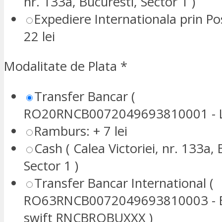
nr. 133a, Bucuresti, Sector 1 )
Expediere Internationala prin P
22 lei
Modalitate de Plata
*
Transfer Bancar (
RO20RNCB0072049693810001 - L
Ramburs: + 7 lei
Cash ( Calea Victoriei, nr. 133a, 
Sector 1 )
Transfer Bancar International (
RO63RNCB0072049693810003 - E
swift RNCBROBUXXX )