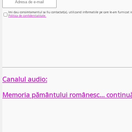
Imi dau consimtamantul sa fiu contactat(a), utilizand informatiile pe care le-am furnizat i
Politica de confidentialitate.
Canalul audio:
Memoria pământului românesc… continu