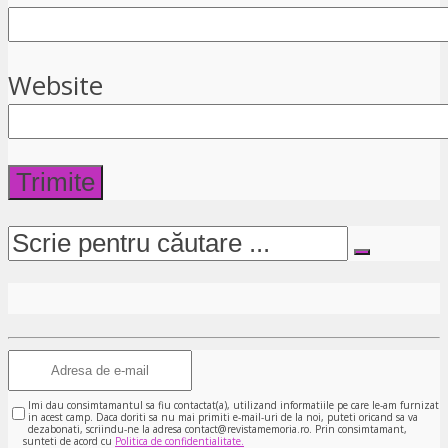
Website
Imi dau consimtamantul sa fiu contactat(a), utilizand informatiile pe care le-am furnizat
in acest camp. Daca doriti sa nu mai primiti e-mail-uri de la noi, puteti oricand sa va
dezabonati, scriindu-ne la adresa contact@revistamemoria.ro. Prin consimtamant,
sunteti de acord cu
Politica de confidentialitate.