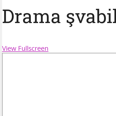
Drama şvabil
View Fullscreen
Skip
to
PDF
content