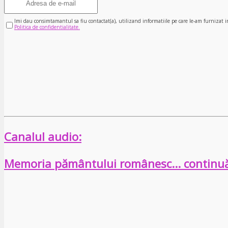
Imi dau consimtamantul sa fiu contactat(a), utilizand informatiile pe care le-am furnizat i
Politica de confidentialitate.
Canalul audio:
Memoria pământului românesc… continu