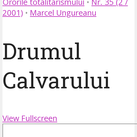
Ororile totalitarismului
•
Nr. 35 (2 /
2001)
•
Marcel Ungureanu
Drumul
Calvarului
View Fullscreen
Skip