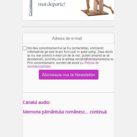
Imi dau consimtamantul sa fiu contactat(a), utilizand
informatiile pe care le-am furnizat in acest camp. Daca doriti
sa nu mai primiti e-mail-uri de la noi, puteti oricand sa va
dezabonati, scriindu-ne la adresa contact@revistamemoria.ro.
Prin consimtamant, sunteti de acord cu
Politica de
confidentialitate.
Canalul audio:
Memoria pământului românesc… continuă