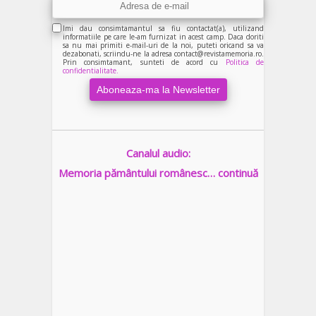
Imi dau consimtamantul sa fiu contactat(a), utilizand
informatiile pe care le-am furnizat in acest camp. Daca doriti
sa nu mai primiti e-mail-uri de la noi, puteti oricand sa va
dezabonati, scriindu-ne la adresa contact@revistamemoria.ro.
Prin consimtamant, sunteti de acord cu
Politica de
confidentialitate.
Canalul audio:
Memoria pământului românesc… continuă